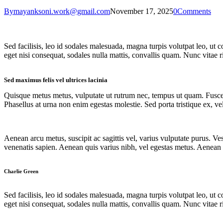
By
mayanksoni.work@gmail.com
November 17, 2025
0
Comments
Sed facilisis, leo id sodales malesuada, magna turpis volutpat leo, ut
eget nisi consequat, sodales nulla mattis, convallis quam. Nunc vitae r
Sed maximus felis vel ultrices lacinia
Quisque metus metus, vulputate ut rutrum nec, tempus ut quam. Fusce ultr
Phasellus at urna non enim egestas molestie. Sed porta tristique ex, vel
Aenean arcu metus, suscipit ac sagittis vel, varius vulputate purus. Ve
venenatis sapien. Aenean quis varius nibh, vel egestas metus. Aenean bl
Charlie Green
Sed facilisis, leo id sodales malesuada, magna turpis volutpat leo, ut
eget nisi consequat, sodales nulla mattis, convallis quam. Nunc vitae r