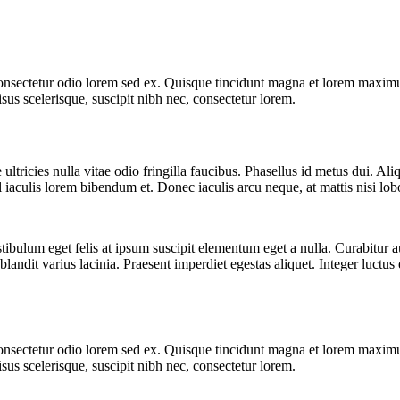
 consectetur odio lorem sed ex. Quisque tincidunt magna et lorem maximu
isus scelerisque, suscipit nibh nec, consectetur lorem.
icies nulla vitae odio fringilla faucibus. Phasellus id metus dui. Aliqua
 iaculis lorem bibendum et. Donec iaculis arcu neque, at mattis nisi lobo
stibulum eget felis at ipsum suscipit elementum eget a nulla. Curabitur 
andit varius lacinia. Praesent imperdiet egestas aliquet. Integer luctus
 consectetur odio lorem sed ex. Quisque tincidunt magna et lorem maximu
isus scelerisque, suscipit nibh nec, consectetur lorem.